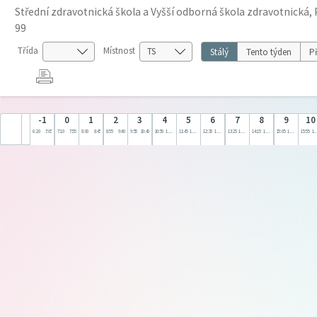
Střední zdravotnická škola a Vyšší odborná škola zdravotnická, 
99
Třída
Místnost
Stálý
Tento týden
Př
-1
0
1
2
3
4
5
6
7
8
9
10
6:20
7:05
7:10
7:55
8:00
8:45
8:55
9:40
9:55
10:40
10:50
11:35
11:45
12:30
12:35
13:20
13:25
14:10
14:15
15:00
15:05
15:50
15:55
16: