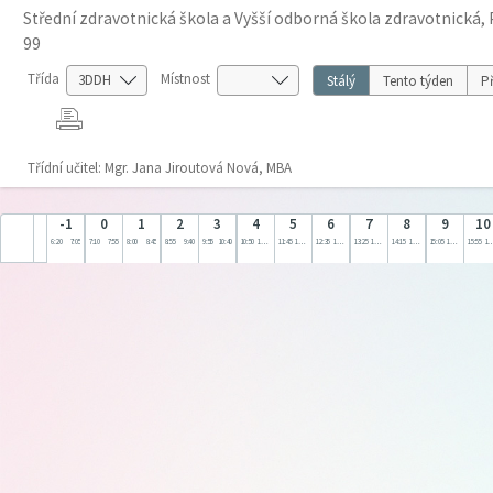
Střední zdravotnická škola a Vyšší odborná škola zdravotnická, 
99
Třída
Místnost
Stálý
Tento týden
Př
Třídní učitel: Mgr. Jana Jiroutová Nová, MBA
-1
0
1
2
3
4
5
6
7
8
9
10
6:20
7:05
7:10
7:55
8:00
8:45
8:55
9:40
9:55
10:40
10:50
11:35
11:45
12:30
12:35
13:20
13:25
14:10
14:15
15:00
15:05
15:50
15:55
16: