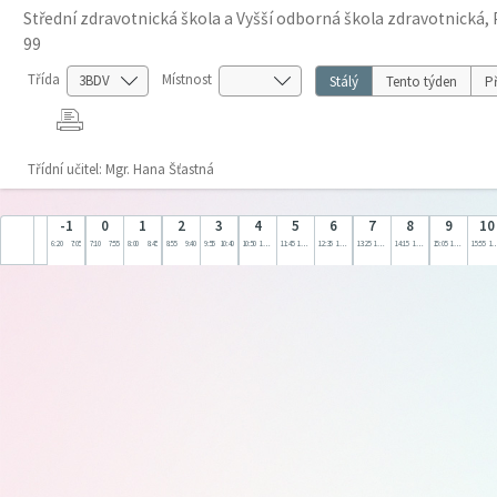
Střední zdravotnická škola a Vyšší odborná škola zdravotnická, 
99
Třída
Místnost
Stálý
Tento týden
Př
Třídní učitel: Mgr. Hana Šťastná
-1
0
1
2
3
4
5
6
7
8
9
10
6:20
7:05
7:10
7:55
8:00
8:45
8:55
9:40
9:55
10:40
10:50
11:35
11:45
12:30
12:35
13:20
13:25
14:10
14:15
15:00
15:05
15:50
15:55
16: