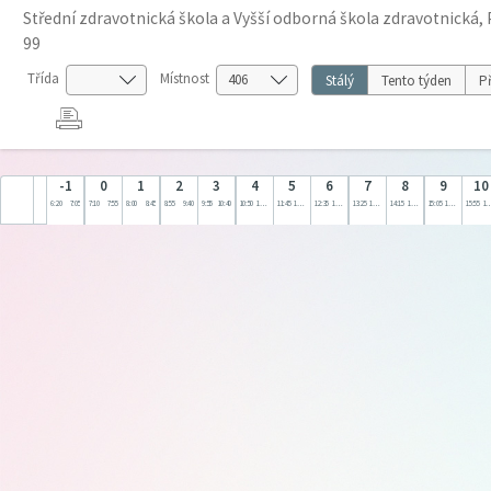
Střední zdravotnická škola a Vyšší odborná škola zdravotnická, 
99
Třída
Místnost
Stálý
Tento týden
Př
-1
0
1
2
3
4
5
6
7
8
9
10
6:20
7:05
7:10
7:55
8:00
8:45
8:55
9:40
9:55
10:40
10:50
11:35
11:45
12:30
12:35
13:20
13:25
14:10
14:15
15:00
15:05
15:50
15:55
16: