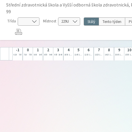
Střední zdravotnická škola a Vyšší odborná škola zdravotnická, 
99
Třída
Místnost
Stálý
Tento týden
Př
-1
0
1
2
3
4
5
6
7
8
9
10
6:20
7:05
7:10
7:55
8:00
8:45
8:55
9:40
9:55
10:40
10:50
11:35
11:45
12:30
12:35
13:20
13:25
14:10
14:15
15:00
15:05
15:50
15:55
16: