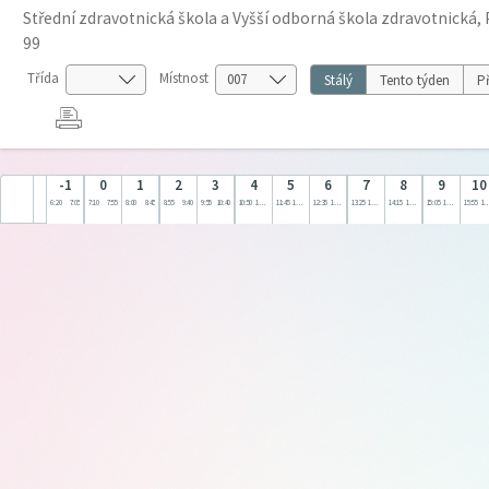
Střední zdravotnická škola a Vyšší odborná škola zdravotnická, 
99
Třída
Místnost
Stálý
Tento týden
Př
-1
0
1
2
3
4
5
6
7
8
9
10
6:20
7:05
7:10
7:55
8:00
8:45
8:55
9:40
9:55
10:40
10:50
11:35
11:45
12:30
12:35
13:20
13:25
14:10
14:15
15:00
15:05
15:50
15:55
16: