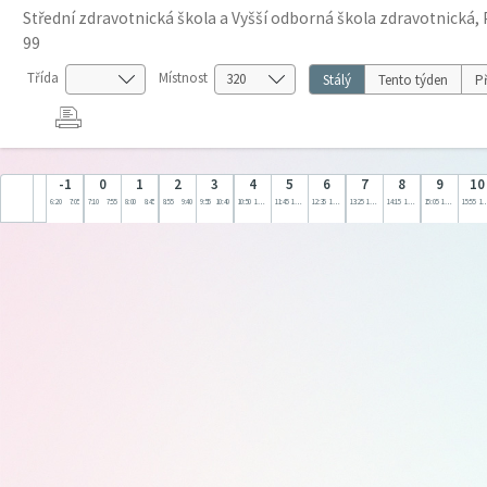
Střední zdravotnická škola a Vyšší odborná škola zdravotnická, 
99
Třída
Místnost
Stálý
Tento týden
Př
-1
0
1
2
3
4
5
6
7
8
9
10
6:20
7:05
7:10
7:55
8:00
8:45
8:55
9:40
9:55
10:40
10:50
11:35
11:45
12:30
12:35
13:20
13:25
14:10
14:15
15:00
15:05
15:50
15:55
16: