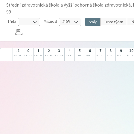
Střední zdravotnická škola a Vyšší odborná škola zdravotnická, 
99
Třída
Místnost
Stálý
Tento týden
Př
-1
0
1
2
3
4
5
6
7
8
9
10
6:20
7:05
7:10
7:55
8:00
8:45
8:55
9:40
9:55
10:40
10:50
11:35
11:45
12:30
12:35
13:20
13:25
14:10
14:15
15:00
15:05
15:50
15:55
16: