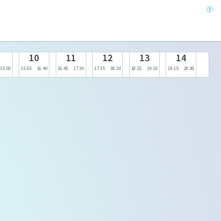
10
11
12
13
14
15:50
15:55
16:40
16:45
17:30
17:35
18:20
18:25
19:10
19:15
20:00