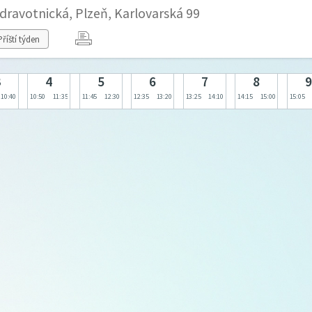
zdravotnická, Plzeň, Karlovarská 99
Příští týden
3
4
5
6
7
8
9
10:40
10:50
11:35
11:45
12:30
12:35
13:20
13:25
14:10
14:15
15:00
15:05