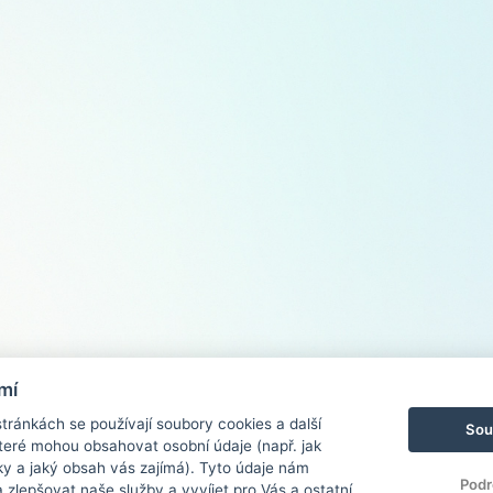
mí
ránkách se používají soubory cookies a další
Sou
 které mohou obsahovat osobní údaje (např. jak
ky a jaký obsah vás zajímá). Tyto údaje nám
Podr
zlepšovat naše služby a vyvíjet pro Vás a ostatní