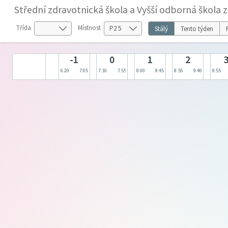
Střední zdravotnická škola a Vyšší odborná škola 
Třída
Místnost
Stálý
Tento týden
-1
0
1
2
6:20
7:05
7:10
7:55
8:00
8:45
8:55
9:40
9:55