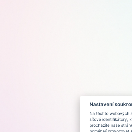
Nastavení soukro
Na těchto webových st
síťové identifikátory,
procházíte naše strán
pomáhají provozovat a 