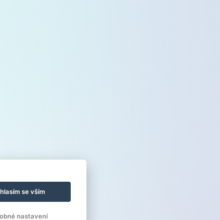
hlasím se vším
obné nastavení