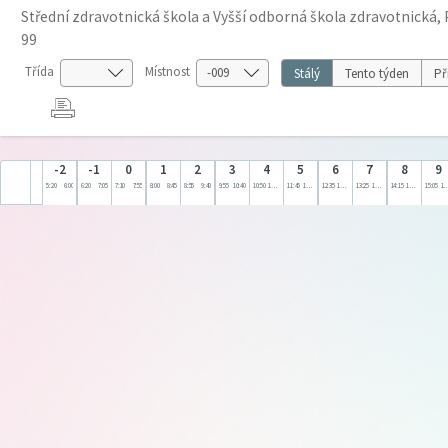
Střední zdravotnická škola a Vyšší odborná škola zdravotnická, 
99
Třída
Místnost
Stálý
Tento týden
Př
-2
-1
0
1
2
3
4
5
6
7
8
9
5:20
6:00
6:20
7:05
7:10
7:55
8:00
8:45
8:55
9:40
9:55
10:40
10:50
11:35
11:45
12:30
12:35
13:20
13:25
14:10
14:15
15:00
15:05
15: