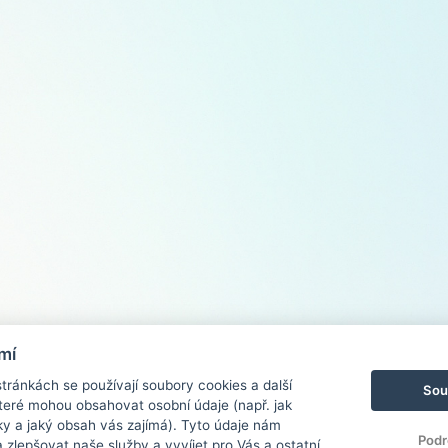
mí
ránkách se používají soubory cookies a další
Sou
 které mohou obsahovat osobní údaje (např. jak
ky a jaký obsah vás zajímá). Tyto údaje nám
Podr
zlepšovat naše služby a vyvíjet pro Vás a ostatní