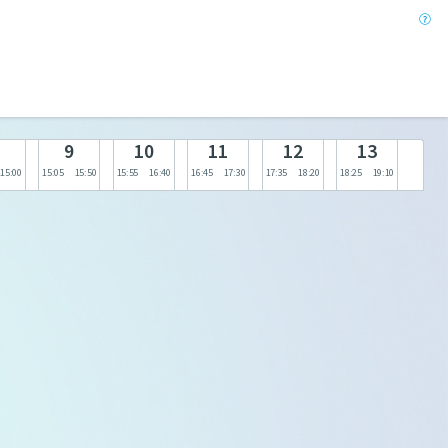
9
10
11
12
13
15:00
15:05
15:50
15:55
16:40
16:45
17:30
17:35
18:20
18:25
19:10