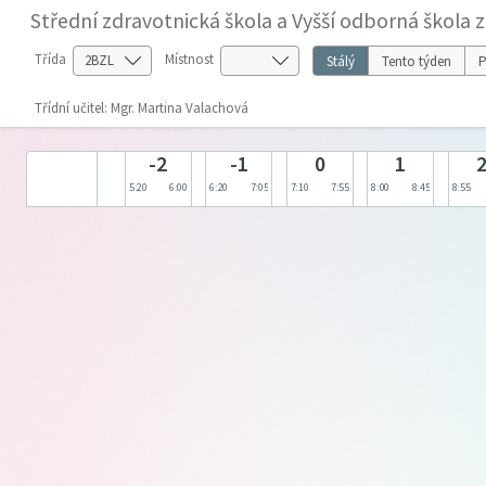
Střední zdravotnická škola a Vyšší odborná škola 
Třída
Místnost
Stálý
Tento týden
P
Třídní učitel: Mgr. Martina Valachová
-2
-1
0
1
5:20
6:00
6:20
7:05
7:10
7:55
8:00
8:45
8:55