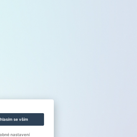
hlasím se vším
obné nastavení