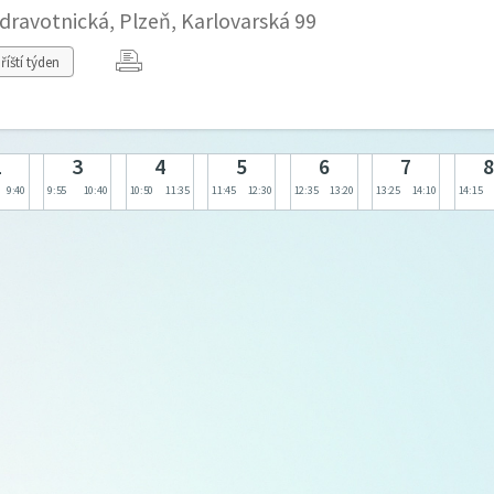
zdravotnická, Plzeň, Karlovarská 99
říští týden
2
3
4
5
6
7
8
9:40
9:55
10:40
10:50
11:35
11:45
12:30
12:35
13:20
13:25
14:10
14:15