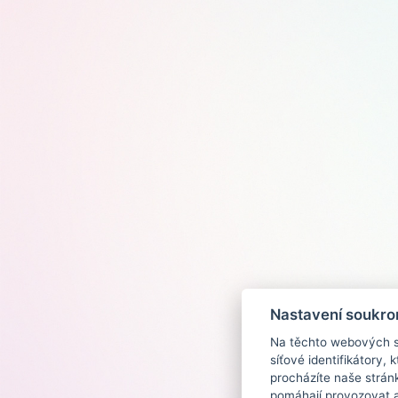
Nastavení soukro
Na těchto webových st
síťové identifikátory,
procházíte naše strán
pomáhají provozovat a 